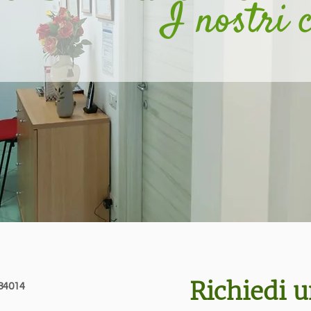
I nostri 
Richiedi 
 84014